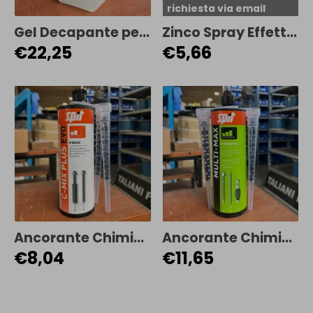
richiesta via email
Gel Decapante per Acciaio Inox – Rimuove Ossidazioni da Saldatura e Contaminazioni Superficiali
Zinco Spray Effetto Zincatura a Caldo - Spray Zincante per Ritocchi e Protezione Anticorrosione
€22,25
€5,66
Ancorante Chimico in Poliestere – Spit C-MIX PLUS EVO (Certificato ETA)
Ancorante Chimico in Vinilestere – Spit MULTI-MAX (Universale, Certificato ETA)
€8,04
€11,65