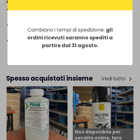
Applicazioni
Costruzioni:
Ideale per indicazioni e decorazioni
architettoniche.
Carpenteria:
Utilizzabile per personalizzare
Cambiano i tempi di spedizione:
gli
progetti di carpenteria.
ordini ricevuti saranno spediti a
Fai-da-te:
Perfetta per progetti decorativi e di
partire dal 31 agosto.
segnaletica personalizzata.
Spesso acquistati insieme
Vedi tutto
Non disponibile per
vendita online, fare