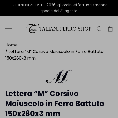
Salta
SPEDIZIONI AGOSTO 2026: gli ordini effettuati saranno
al
spediti dal 31 agosto
contenuto
Cerca
Ca
Home
/
Lettera “M” Corsivo Maiuscolo in Ferro Battuto
150x280x3 mm
Lettera “M” Corsivo
Maiuscolo in Ferro Battuto
150x280x3 mm