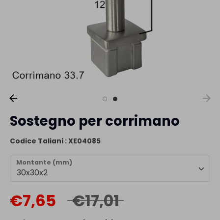
Sostegno per corrimano
Codice Taliani :
XE04085
Montante (mm)
30x30x2
Prezzo
€7,65
€17,01
regolare