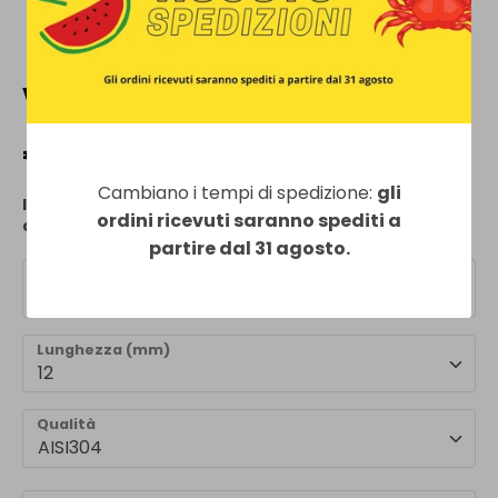
Vite Testa Bombata
€0,22
Cambiano i tempi di spedizione:
gli
IVA inclusa.
Spese di spedizione
calcolate nel
ordini ricevuti saranno spediti a
carrello.
partire dal 31 agosto.
Filetto
M5
Lunghezza (mm)
12
Qualità
AISI304