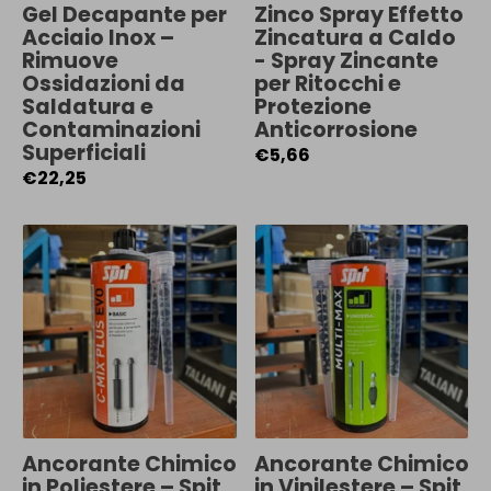
Gel Decapante per
Zinco Spray Effetto
Acciaio Inox –
Zincatura a Caldo
Rimuove
- Spray Zincante
Ossidazioni da
per Ritocchi e
Saldatura e
Protezione
Contaminazioni
Anticorrosione
Superficiali
€5,66
€22,25
Ancorante Chimico
Ancorante Chimico
in Poliestere – Spit
in Vinilestere – Spit